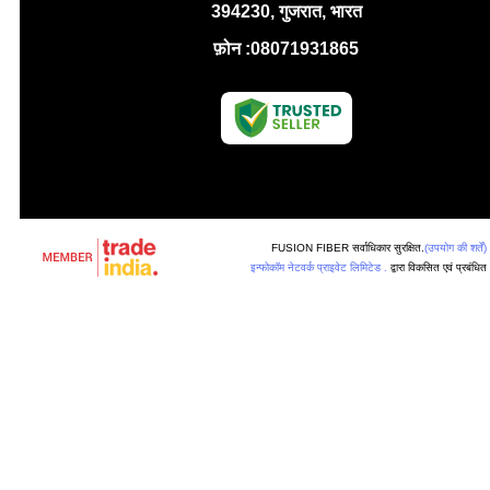
394230, गुजरात, भारत
फ़ोन :
08071931865
FUSION FIBER सर्वाधिकार सुरक्षित.
(उपयोग की शर्तें)
इन्फोकॉम नेटवर्क प्राइवेट लिमिटेड .
द्वारा विकसित एवं प्रबंधित