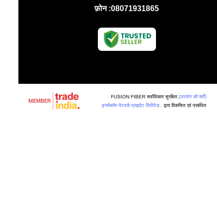
फ़ोन :
08071931865
FUSION FIBER सर्वाधिकार सुरक्षित.
(उपयोग की शर्तें)
इन्फोकॉम नेटवर्क प्राइवेट लिमिटेड .
द्वारा विकसित एवं प्रबंधित