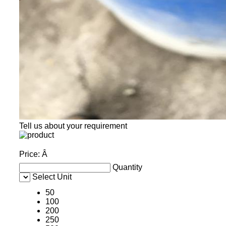
Tell us about your requirement
Price:
Â
Quantity
Select Unit
50
100
200
250