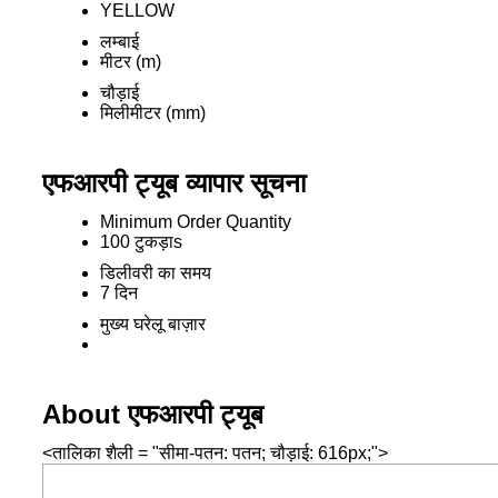
YELLOW
लम्बाई
मीटर (m)
चौड़ाई
मिलीमीटर (mm)
एफआरपी ट्यूब व्यापार सूचना
Minimum Order Quantity
100 टुकड़ाs
डिलीवरी का समय
7 दिन
मुख्य घरेलू बाज़ार
About एफआरपी ट्यूब
<तालिका शैली = "सीमा-पतन: पतन; चौड़ाई: 616px;">